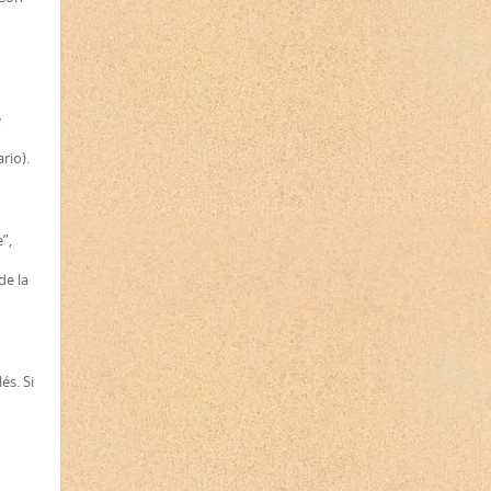
e
rio).
”,
de la
és. Si