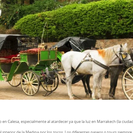
o en Calesa, especialmente al atardecer ya que la luz en Marrakech (la ciudad
l interior de la Medina por los zocos. Los diferentes paseos o tours siempre